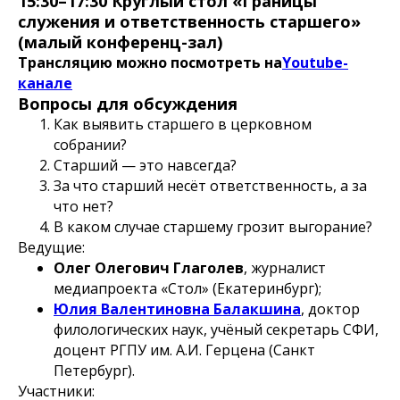
15:30–17:30 Круглый стол «Границы
служения и ответственность старшего»
(малый конференц-зал)
Трансляцию можно посмотреть на
Youtube-
канале
Вопросы для обсуждения
Как выявить старшего в церковном
собрании?
Старший — это навсегда?
За что старший несёт ответственность, а за
что нет?
В каком случае старшему грозит выгорание?
Ведущие:
Олег Олегович Глаголев
, журналист
медиапроекта «Стол» (Екатеринбург);
Юлия Валентиновна Балакшина
, доктор
филологических наук, учёный секретарь СФИ,
доцент РГПУ им. А.И. Герцена (Санкт
Петербург).
Участники: