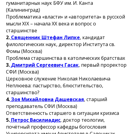
гуманитарных наук БФУ им. И. Канта
(Калининград)
Проблематика «власти» и «авторитета» в русской
мысли XIX – начала XX века и вопрос о
старшинстве
2.
Священник Штефан Липке
, кандидат
филологических наук, директор Института св.
Фомы (Москва)
Проблема старшинства в католических братствах
3.
Дмитрий Сергеевич Гасак
, первый проректор
СФИ (Москва)
Церковное служение Николая Николаевича
Неплюева: пастырство, блюстительство,
старшинство?
4.
Зоя Михайловна Дашевская
, старший
преподаватель СФИ (Москва)
Ответственность старшего в ситуации кризиса
5.
Петрос Василиадис
, доктор теологии,
почётный профессор кафедры богословия
Университета имени Аристотеля в Салониках,