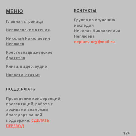
КОНТАКТЫ
МЕНЮ
Группа по изучению
Главная страница
наследия
Неплюевские чтения
Николая Николаевича
Неплюева
Николай Николаевич
nepluev.org@mail.ru
Неплюев
Крестовоздвиженское
братство
Книги, видео, аудио
Новости, статьи
ПОДДЕРЖА
ТЬ
Проведение конференций,
презентаций, работа с
архивами возможны
благодаря вашей
поддержке:
СДЕЛАТЬ
ПЕРЕВОД
12+