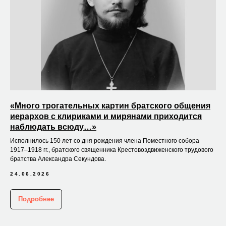
«Много трогательных картин братского общения
иерархов с клириками и мирянами приходится
наблюдать всюду…»
Исполнилось 150 лет со дня рождения члена Поместного собора
1917–1918 гг., братского священника Крестовоздвиженского трудового
братства Александра Секундова.
24.06.2026
Подробнее