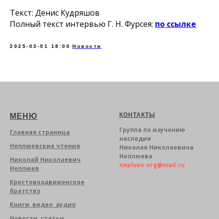
Текст: Дeниc Кyдряшoв
Полный текст интервью Г. Н. Фурсея:
по ссылке
2025-03-01 18:00
Новости
КОНТАКТЫ
МЕНЮ
Группа по изучению
Главная страница
наследия
Неплюевские чтения
Николая Николаевича
Неплюева
Николай Николаевич
nepluev.org@mail.ru
Неплюев
Крестовоздвиженское
братство
Книги, видео, аудио
Новости, статьи