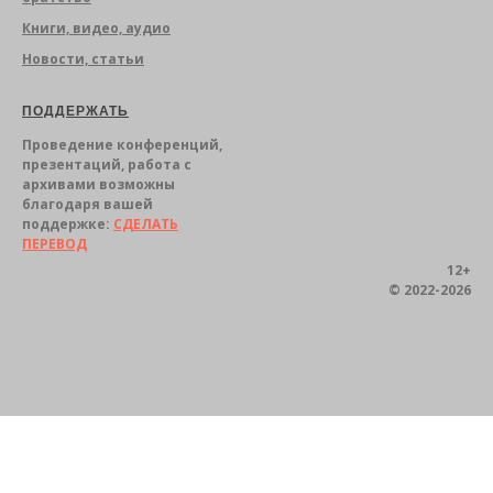
Книги, видео, аудио
Новости, статьи
ПОДДЕРЖА
ТЬ
Проведение конференций,
презентаций, работа с
архивами возможны
благодаря вашей
поддержке:
СДЕЛАТЬ
ПЕРЕВОД
12+
© 2022-2026