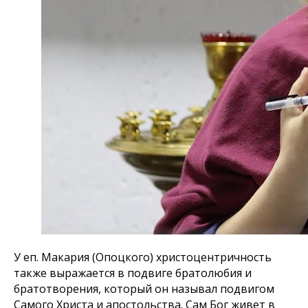
У еп. Макария (Опоцкого) христоцентричность
также выражается в подвиге братолюбия и
братотворения, который он называл подвигом
Самого Христа и апостольства. Сам Бог живет в