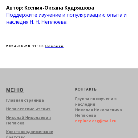
Автор: Ксения-Оксана Кудряшова
Поддержите изучение и популяризацию опыта и
наследия Н. Н. Неплюева:
2024-06-28 11:08
Новости
КОНТАКТЫ
МЕНЮ
Группа по изучению
Главная страница
наследия
Неплюевские чтения
Николая Николаевича
Неплюева
Николай Николаевич
nepluev.org@mail.ru
Неплюев
Крестовоздвиженское
братство