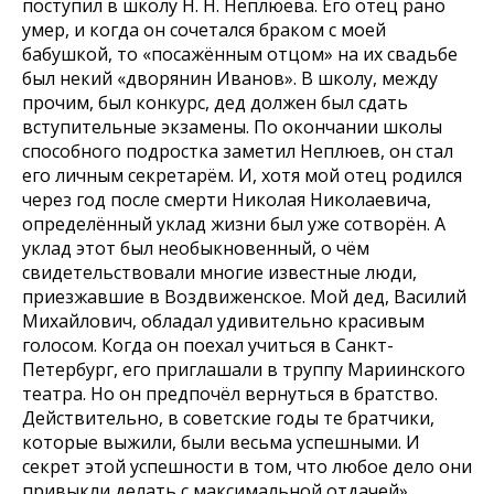
поступил в школу Н. Н. Неплюева. Его отец рано
умер, и когда он сочетался браком с моей
бабушкой, то «посажённым отцом» на их свадьбе
был некий «дворянин Иванов». В школу, между
прочим, был конкурс, дед должен был сдать
вступительные экзамены. По окончании школы
способного подростка заметил Неплюев, он стал
его личным секретарём. И, хотя мой отец родился
через год после смерти Николая Николаевича,
определённый уклад жизни был уже сотворён. А
уклад этот был необыкновенный, о чём
свидетельствовали многие известные люди,
приезжавшие в Воздвиженское. Мой дед, Василий
Михайлович, обладал удивительно красивым
голосом. Когда он поехал учиться в Санкт-
Петербург, его приглашали в труппу Мариинского
театра. Но он предпочёл вернуться в братство.
Действительно, в советские годы те братчики,
которые выжили, были весьма успешными. И
секрет этой успешности в том, что любое дело они
привыкли делать с максимальной отдачей».